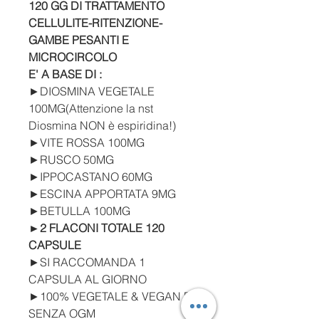
120 GG DI TRATTAMENTO
CELLULITE-RITENZIONE-
GAMBE PESANTI E
MICROCIRCOLO
E' A BASE DI :
►DIOSMINA VEGETALE
100MG(Attenzione la nst
Diosmina NON è espiridina!)
►VITE ROSSA 100MG
►RUSCO 50MG
►IPPOCASTANO 60MG
►ESCINA APPORTATA 9MG
►BETULLA 100MG
►2 FLACONI TOTALE 120
CAPSULE
►SI RACCOMANDA 1
CAPSULA AL GIORNO
►100% VEGETALE & VEGAN E
SENZA OGM