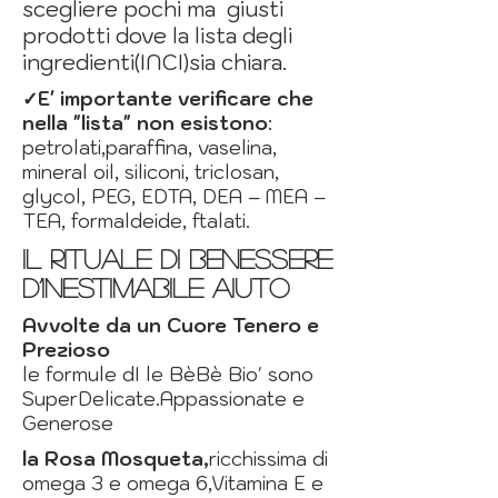
scegliere pochi ma giusti
prodotti dove la lista degli
ingredienti(INCI)sia chiara.
✓E' importante verificare che
nella "lista"
non esistono
:
petrolati,
paraffina, vaselina,
mineral oil, siliconi, triclosan,
glycol, PEG, EDTA, DEA – MEA –
TEA, formaldeide, ftalati.
Il Rituale di Benessere
d’Inestimabile Aiuto
Avvolte da un Cuore Tenero e
Prezioso
le formule dI le BèBè Bio' sono
SuperDelicate.Appassionate e
Generose
la Rosa Mosqueta,
ricchissima di
omega 3 e omega 6,
Vitamina E e