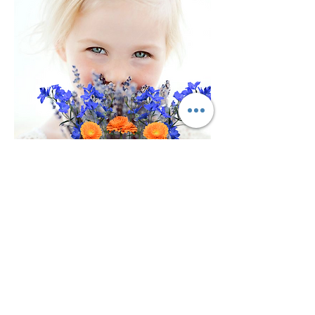
saremo sempre
green: promesso
Una Promessa :
✓ alla Natura,
✓ all'Ambiente
✓ agli Animali nostri Amici
✓
Saremo sempre Sostenibili