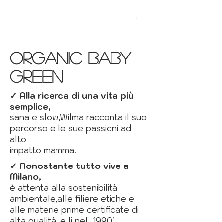
MONTAGNA
Fiyat
€34,99
KDV dahil
organic baby
green
✓ Alla ricerca di una vita più
semplice,
sana e slow,Wilma racconta il suo
percorso e le sue passioni ad
alto
impatto mamma.
✓
Nonostante tutto vive a
Milano,
è attenta alla sostenibilità
ambientale,alle filiere etiche e
alle materie prime certificate di
alta qualità, e li nel 1990'