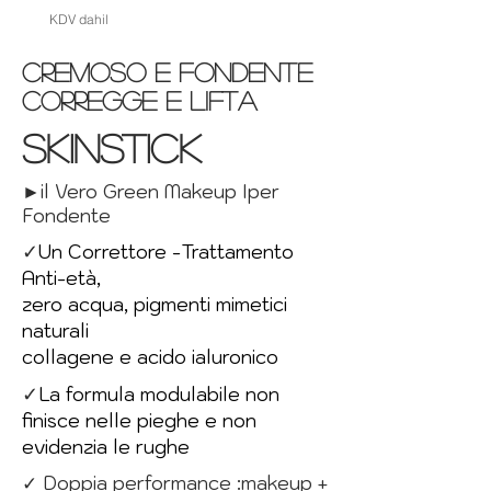
KDV dahil
KDV dahil
CREMOSO E FONDENTE
CORREGGE E LIFTA
SKINSTICK
►il Vero Green Makeup Iper
Fondente
✓
Un Correttore -Trattamento
Anti-età,
zero acqua, pigmenti mimetici
naturali
collagene e acido ialuronico
✓
La formula modulabile non
finisce nelle pieghe e non
evidenzia le rughe
✓ Doppia performance :
makeup +