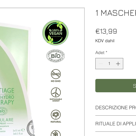
1 MASCHE
Fiyat
€13,99
KDV dahil
Adet
*
S
DESCRIZIONE P
TRATTAMENTO URT
RITUALE DI APPL
La vita è legata all’
sete.
La mattina dopo la 