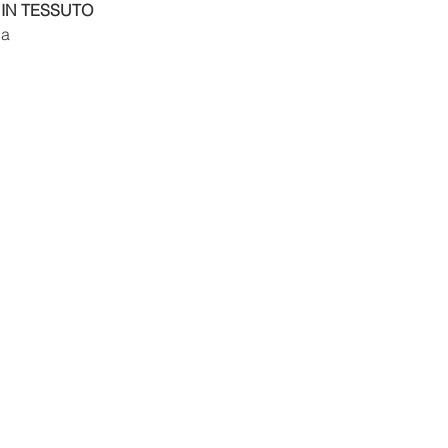
IN TESSUTO
• TESTATA DERMA
na
E OFTALMOLOGIC
• NESSUN PRODOTT
ANIMALI
• MATERIE PRIME 
DA COLTIVAZIONE B
EQUE.
•GLUTEN FREE
•ALCOL FREE