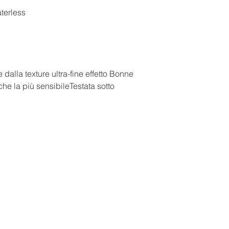
100% DI ORIGINE 
terless
100% NATURAL ORI
IL 50% DEL TOTALE
COLTIVAZIONE BIO
FORMULAZIONE A B
NATURALI, VEGANI,
CERTIFICATE DA A
alla texture ultra-fine effetto Bonne
NON CONTIENE
che la più sensibileTestata sotto
DERIVATI DEL PETR
PARAFFINE), CONS
PARABENI O FORMOL
TRICLOSANI, SILICO
ALLUMINIO, TOCOF
ORGANISMI GENETI
NANOPARTICELLE, M
ANIMALE, FRAGRAN
ARTIFICIALI.
50% OF THE TOTAL
CONTROLLED ORGA
FORMULATION BAS
INGREDIENTS, VEG