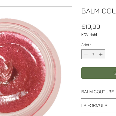
BALM COU
Fiyat
€19,99
KDV dahil
Adet
*
S
BALM COUTURE
I rossetti in crema 
LA FORMULA
donano personalità al
La consistenza dei B
BERTHOLLETIA EXC