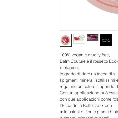
100% vegan e cruelty free,
Balm Couture è il rossetto Eco
biologico,
in grado di dare un tocco di st
I pigmenti minerali sottilissimi 
regalano un colore stupendo da
Con un'applicazione può esser
con due applicazioni come ross
l'Etica della Bellezza Green
►Infusioni di fiori e piante biol
pigmenti mimetici minerali